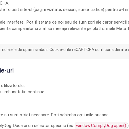
TCHA.
 folosit site-ul (pagini vizitate, sesiuni, surse trafice) pentru a-l 
e interfetei. Pot fi setate de noi sau de furnizori ale caror servicii 
ienta campaniilor si a afisa mesaje relevante pe platformele Meta. 
ormularele de spam si abuz. Cookie-urile reCAPTCHA sunt considerate s
e-uri
tilizatorului;
tru imbunatatiri continue.
re nu sunt strict necesare. Poti schimba optiunile oricand.
yDog. Daca ai un selector specific (ex.
window.ComplyDog.open()