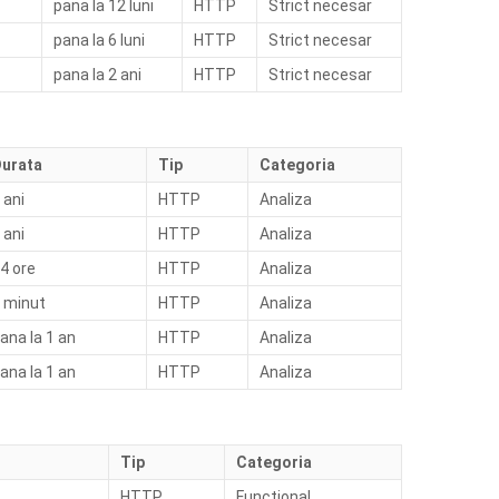
pana la 12 luni
HTTP
Strict necesar
pana la 6 luni
HTTP
Strict necesar
pana la 2 ani
HTTP
Strict necesar
urata
Tip
Categoria
 ani
HTTP
Analiza
 ani
HTTP
Analiza
4 ore
HTTP
Analiza
 minut
HTTP
Analiza
ana la 1 an
HTTP
Analiza
ana la 1 an
HTTP
Analiza
Tip
Categoria
HTTP
Functional