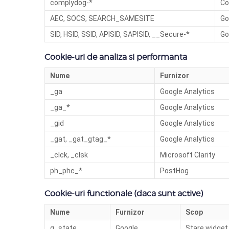
complydog-*
Co
AEC, SOCS, SEARCH_SAMESITE
Go
SID, HSID, SSID, APISID, SAPISID, __Secure-*
Go
Cookie-uri de analiza si performanta
Nume
Furnizor
_ga
Google Analytics
_ga_*
Google Analytics
_gid
Google Analytics
_gat, _gat_gtag_*
Google Analytics
_clck, _clsk
Microsoft Clarity
ph_phc_*
PostHog
Cookie-uri functionale (daca sunt active)
Nume
Furnizor
Scop
g_state
Google
Stare widge