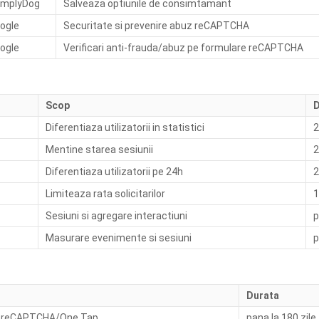
mplyDog
Salveaza optiunile de consimtamant
ogle
Securitate si prevenire abuz reCAPTCHA
ogle
Verificari anti-frauda/abuz pe formulare reCAPTCHA
Scop
D
Diferentiaza utilizatorii in statistici
2
Mentine starea sesiunii
2
Diferentiaza utilizatorii pe 24h
2
Limiteaza rata solicitarilor
1
Sesiuni si agregare interactiuni
p
Masurare evenimente si sesiuni
p
Durata
t reCAPTCHA/One Tap
pana la 180 zile