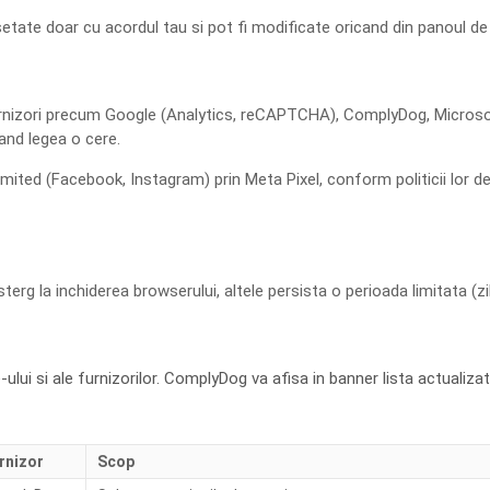
etate doar cu acordul tau si pot fi modificate oricand din panoul
furnizori precum Google (Analytics, reCAPTCHA), ComplyDog, Microsoft
cand legea o cere.
imited
(Facebook, Instagram) prin Meta Pixel, conform politicii lor de 
rg la inchiderea browserului, altele persista o perioada limitata (zile
e-ului si ale furnizorilor. ComplyDog va afisa in banner lista actualiza
rnizor
Scop