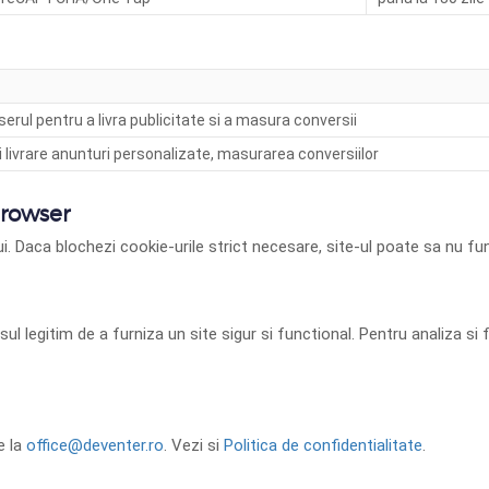
serul pentru a livra publicitate si a masura conversii
i livrare anunturi personalizate, masurarea conversiilor
browser
ui. Daca blochezi cookie-urile strict necesare, site-ul poate sa nu f
sul legitim de a furniza un site sigur si functional. Pentru analiza 
e la
office@deventer.ro
. Vezi si
Politica de confidentialitate
.