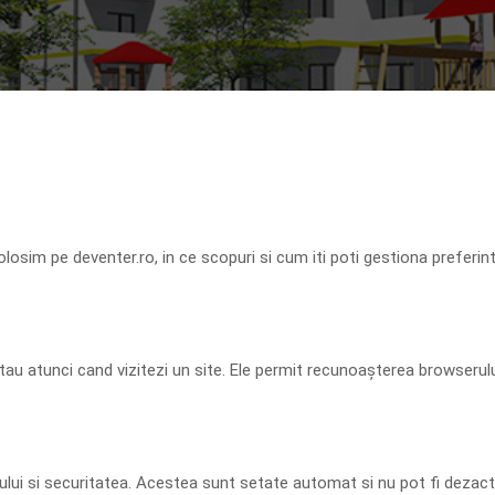
 folosim pe
deventer.ro
, in ce scopuri si cum iti poti gestiona preferi
 tau atunci cand vizitezi un site. Ele permit recunoașterea browserulu
lui si securitatea. Acestea sunt setate automat si nu pot fi dezact