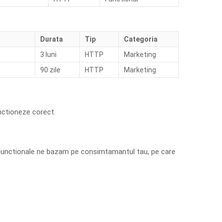
Durata
Tip
Categoria
3 luni
HTTP
Marketing
90 zile
HTTP
Marketing
unctioneze corect.
si functionale ne bazam pe consimtamantul tau, pe care