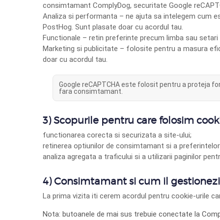
consimtamant ComplyDog, securitate Google reCAP
Analiza si performanta
– ne ajuta sa intelegem cum este
PostHog. Sunt plasate doar cu acordul tau.
Functionale
– retin preferinte precum limba sau setari al
Marketing si publicitate
– folosite pentru a masura efic
doar cu acordul tau.
Google reCAPTCHA
este folosit pentru a proteja f
fara consimtamant.
3) Scopurile pentru care folosim cooki
functionarea corecta si securizata a site-ului;
retinerea optiunilor de consimtamant si a preferintelor u
analiza agregata a traficului si a utilizarii paginilor pen
4) Consimtamant si cum il gestionezi
La prima vizita iti cerem acordul pentru cookie-urile ca
Nota: butoanele de mai sus trebuie conectate la Compl